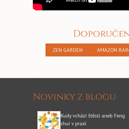
Doporučená
ZEN GARDEN
AMAZON RAIN
Novinky z blogu
Kudy vchází štěstí aneb Feng
shui v praxi