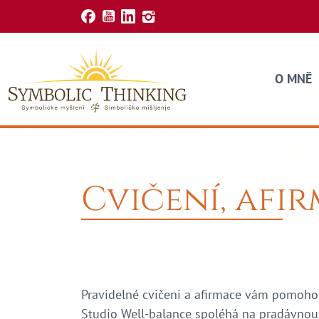
Skip to content
O MNĚ
Cvičení, afi
Pravidelné cvičeni a afirmace vám pomohou 
Studio Well-balance spoléhá na pradávnou č