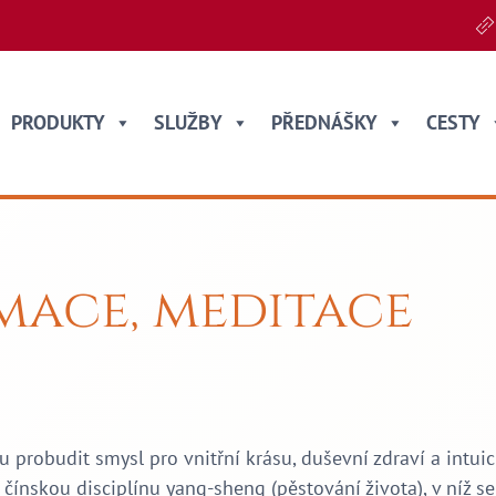
PRODUKTY
SLUŽBY
PŘEDNÁŠKY
CESTY
rmace, meditace
probudit smysl pro vnitřní krásu, duševní zdraví a intuici
ínskou disciplínu yang-sheng (pěstování života), v níž se