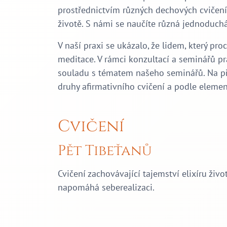
prostřednictvím různých dechových cvičen
životě. S námi se naučíte různá jednoduchá c
V naší praxi se ukázalo, že lidem, který 
meditace. V rámci konzultací a seminářů pr
souladu s tématem našeho seminářů. Na přík
druhy afirmativního cvičení a podle elemen
Cvičení
Pět Tibeťanů
Cvičení zachovávající tajemství elixíru živ
napomáhá seberealizaci.