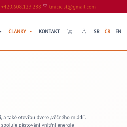
+420.608.123.288
tmicic.st@gmail.com
ČLÁNKY
KONTAKT
SR
ČR
EN
, a také otevřou dveře „věčného mládí“.
 spojuje pěstování vnitřní energie