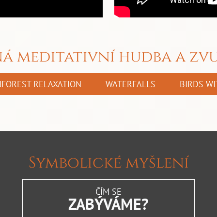
 meditativní hudba a zvu
FOREST RELAXATION
WATERFALLS
BIRDS W
Symbolické myšlení
ČÍM SE
ZABÝVÁME?