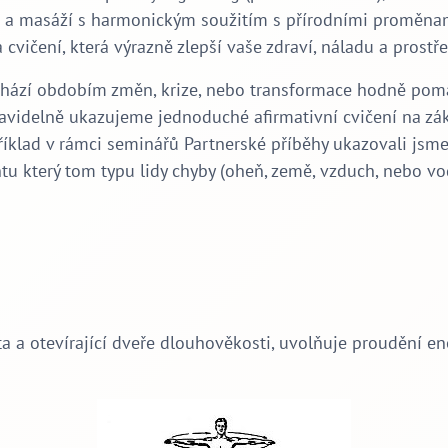
í a masáží s harmonickým soužitím s přírodními proměna
vičení, která výrazně zlepší vaše zdraví, náladu a prostřed
prochází obdobím změn, krize, nebo transformace hodně pom
avidelně ukazujeme jednoduché afirmativní cvičení na zák
lad v rámci seminářů Partnerské příběhy ukazovali jsme p
tu který tom typu lidy chyby (oheň, země, vzduch, nebo vo
ota a otevírající dveře dlouhověkosti, uvolňuje proudění e