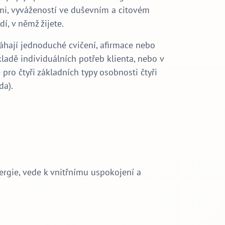
mi, vyvážeností ve duševním a citovém
í, v němž žijete.
áhají jednoduché cvičení, afirmace nebo
ladě individuálních potřeb klienta, nebo v
ro čtyři základních typy osobnosti čtyři
da).
nergie, vede k vnitřnímu uspokojení a