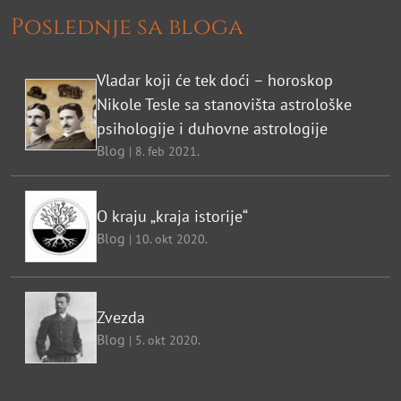
Poslednje sa bloga
Vladar koji će tek doći – horoskop
Nikole Tesle sa stanovišta astrološke
psihologije i duhovne astrologije
Blog
| 8. feb 2021.
O kraju „kraja istorije“
Blog
| 10. okt 2020.
Zvezda
Blog
| 5. okt 2020.