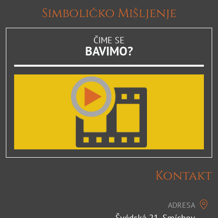
Simboličko Mišljenje
ČIME SE
BAVIMO?
Kontakt
ADRESA
Švédská 21, Smíchov