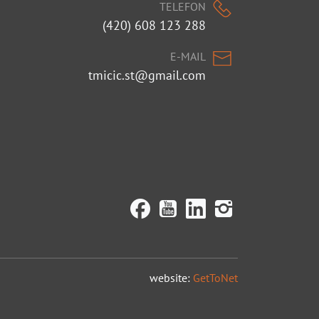
TELEFON
(420) 608 123 288
E-MAIL
tmicic.st@gmail.com
website:
GetToNet