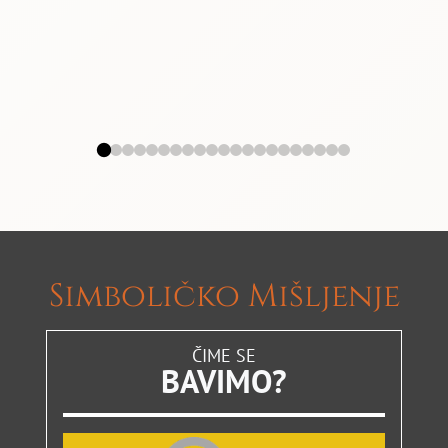
Simboličko Mišljenje
ČIME SE
BAVIMO?