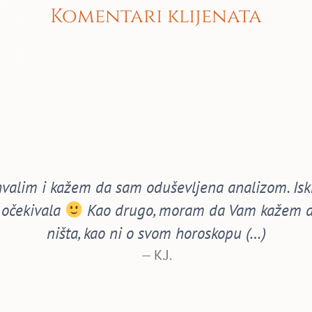
Komentari klijenata
valim i kažem da sam oduševljena analizom. Iskr
 očekivala
Kao drugo, moram da Vam kažem da
ništa, kao ni o svom horoskopu (…)
K.J.