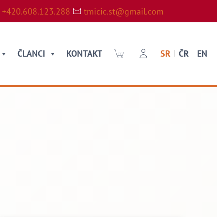
+420.608.123.288
tmicic.st@gmail.com
ČLANCI
KONTAKT
SR
ČR
EN