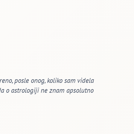
eno, posle onog, koliko sam videla
Ovaj put
 o astrologiji ne znam apsolutno
t