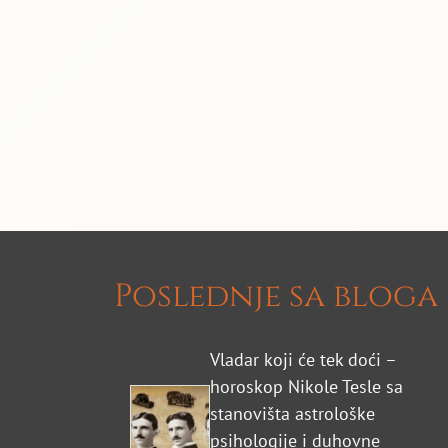
Poslednje sa bloga
Vladar koji će tek doći –
horoskop Nikole Tesle sa
stanovišta astrološke
psihologije i duhovne