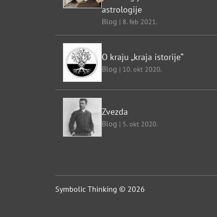
astrologije
Blog
| 8. feb 2021.
O kraju „kraja istorije“
Blog
| 10. okt 2020.
Zvezda
Blog
| 5. okt 2020.
Symbolic Thinking © 2026