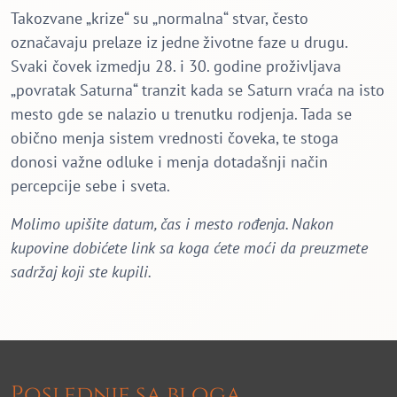
Takozvane „krize“ su „normalna“ stvar, često
označavaju prelaze iz jedne životne faze u drugu.
Svaki čovek izmedju 28. i 30. godine proživljava
„povratak Saturna“ tranzit kada se Saturn vraća na isto
mesto gde se nalazio u trenutku rodjenja. Tada se
obično menja sistem vrednosti čoveka, te stoga
donosi važne odluke i menja dotadašnji način
percepcije sebe i sveta.
Molimo upišite datum, čas i mesto rođenja. Nakon
kupovine dobićete link sa koga ćete moći da preuzmete
sadržaj koji ste kupili.
Poslednje sa bloga