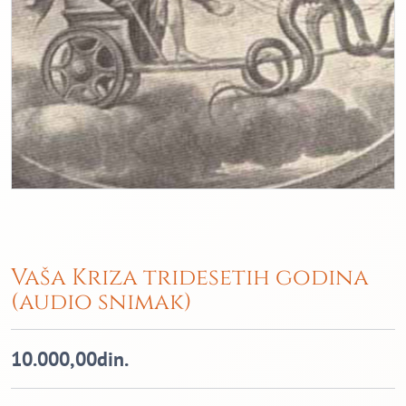
Vaša Kriza tridesetih godina
(audio snimak)
10.000,00
din.