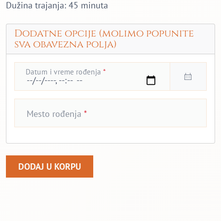
Dužina trajanja: 45 minuta
Dodatne opcije (molimo popunite
sva obavezna polja)
Datum i vreme rođenja
*
Mesto rođenja
*
Vaša Kriza tridesetih godina (audio snimak) količina
DODAJ U KORPU