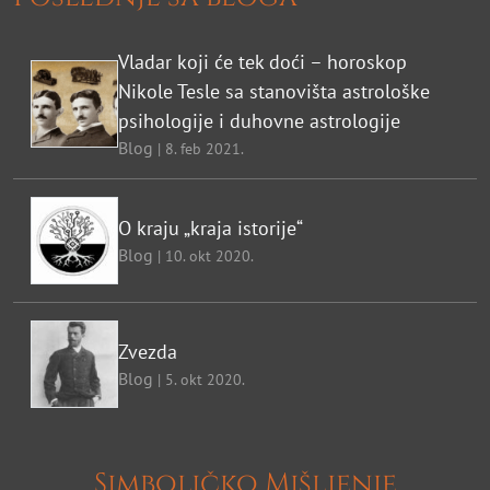
Vladar koji će tek doći – horoskop
Nikole Tesle sa stanovišta astrološke
psihologije i duhovne astrologije
Blog
| 8. feb 2021.
O kraju „kraja istorije“
Blog
| 10. okt 2020.
Zvezda
Blog
| 5. okt 2020.
Simboličko Mišljenje